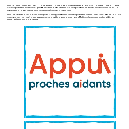
Nous exprimons notre sincère gratitude à tous nos partenaires dont la générosité et le dévouement rendent le travail de S.Au.S. possible. Leur soutien nous permet
d’offrir des programmes et des services significatifs aux familles de notre communauté touchées par l’autisme. Ensemble, nous créons des occasions inclusives,
favorisons les liens et apportons des ressources essentielles à ceux qui en ont le plus besoin.
Merci à nos partenaires et bailleurs de fonds dont la générosité et l’engagement continu rendent nos programmes possibles. Leur soutien essentiel aide S.Au.S. à offrir
des activités et services inclusifs et enrichissants aux personnes autistes et à leurs familles à travers la Montérégie. Ensemble, nous continuons à bâtir une
communauté plus forte et plus bienveillante.