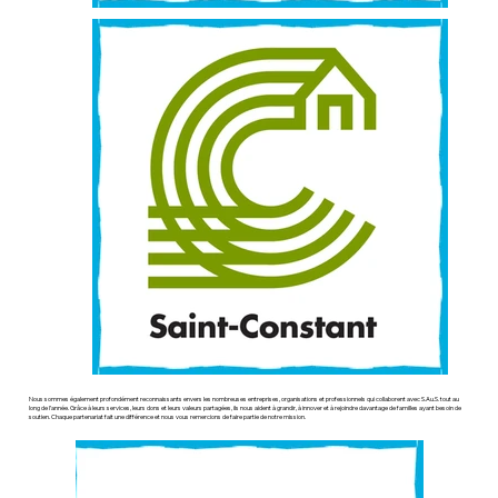
Nous sommes également profondément reconnaissants envers les nombreuses entreprises, organisations et professionnels qui collaborent avec S.Au.S. tout au
long de l’année. Grâce à leurs services, leurs dons et leurs valeurs partagées, ils nous aident à grandir, à innover et à rejoindre davantage de familles ayant besoin de
soutien. Chaque partenariat fait une différence et nous vous remercions de faire partie de notre mission.