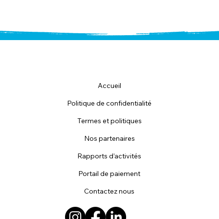
Accueil
Politique de confidentialité
Termes et politiques
Nos partenaires
Rapports d’activités
Portail de paiement
Contactez nous