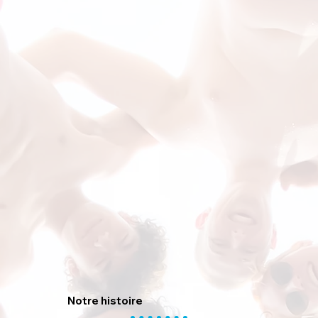
Notre histoire